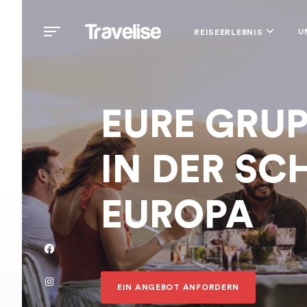
U
REISEERLEBNIS
EURE GRUP
IN DER SC
EUROPA
EIN ANGEBOT ANFORDERN