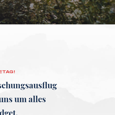
ETAG!
aschungsausflug
uns um alles
dget.