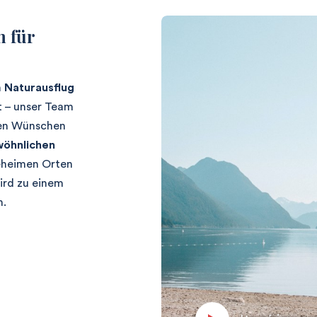
n für
m
Naturausflug
 – unser Team
uren Wünschen
öhnlichen
geheimen Orten
ird zu einem
n.