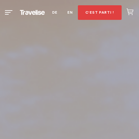
DE
EN
C'EST PARTI !