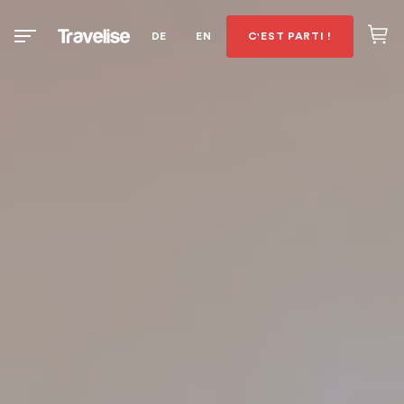
DE
EN
C'EST PARTI !