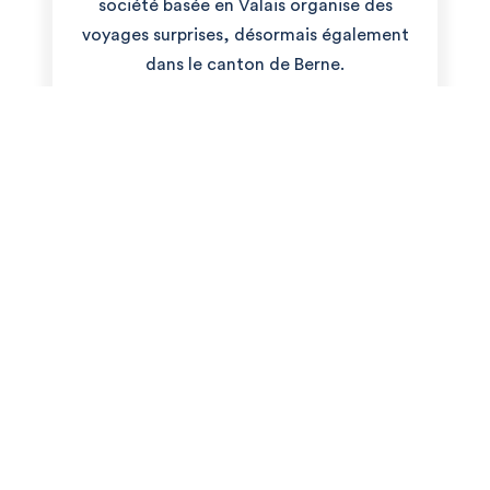
société basée en Valais organise des
voyages surprises, désormais également
dans le canton de Berne.
DÉCOUVRIR L'ARTICLE
Bilan Magazine
TRAVELISE, L'AGENCE QUI
RÉINVENTE LE VOYAGE