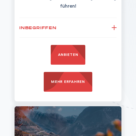
führen!
INBEGRIFFEN
Ein
selbstgeführtes Abenteuer mit
mindestens 4
ANBIETEN
Überraschungsstopps
, das du an
einem Tag deiner Wahl mit deinem
eigenen Fahrzeug erleben kannst.
MEHR ERFAHREN
Entdecke
verborgene kulinarische
Highlights, natürliche und kulturelle
Sehenswürdigkeiten
sowie viele
weitere Überraschungen.
Ob
allein oder mit Freunden
– die
Travelise-App
enthüllt dir die Route