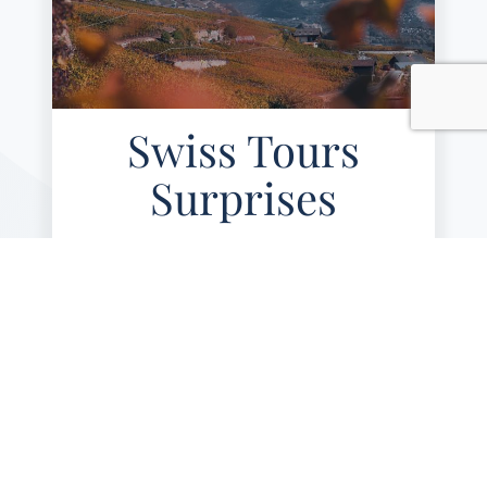
Schritt für Schritt per Countdown.
Swiss Tours
Surprises
CHF 195.– PRO PERSON / CHF
390.– FÜR ZWEI
Ein Tag zur Entdeckung einer
ausgewählten Region für Genießer! Mit
einem privaten Minibus in einer kleinen
Gruppe.
INBEGRIFFEN