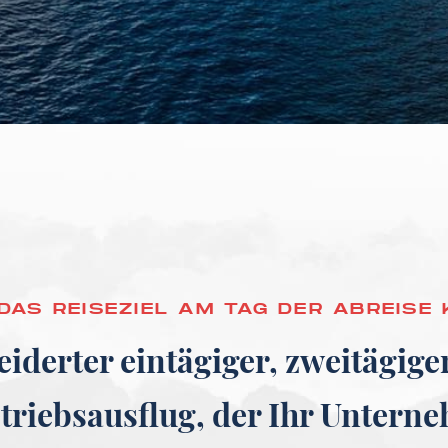
DAS REISEZIEL AM TAG DER ABREISE
iderter eintägiger, zweitägige
triebsausflug, der Ihr Untern