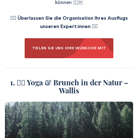
können 🇨🇭​
👇🏼
Überlassen Sie die Organisation Ihres Ausflugs
unseren Expert:innen
👇🏼
TEILEN SIE UNS IHRE WÜNSCHE MIT
1. 🧘‍♀️ Yoga & Brunch in der Natur –
Wallis