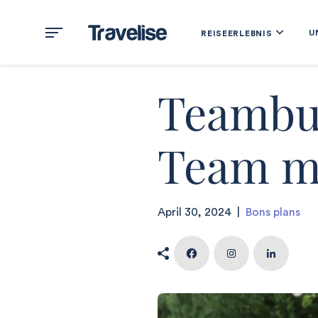
U
REISEERLEBNIS
Teambui
Team m
April 30, 2024
|
Bons plans