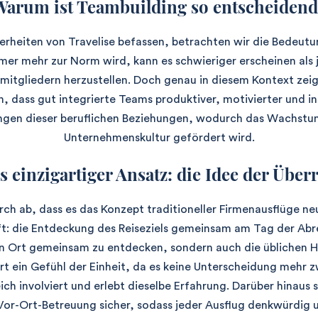
Warum ist Teambuilding so entscheidend
erheiten von Travelise befassen, betrachten wir die Bedeutun
mmer mehr zur Norm wird, kann es schwieriger erscheinen als
tgliedern herzustellen. Doch genau in diesem Kontext zeigt
n, dass gut integrierte Teams produktiver, motivierter und i
ngen dieser beruflichen Beziehungen, wodurch das Wachstum
Unternehmenskultur gefördert wird.
s einzigartiger Ansatz: die Idee der Übe
rch ab, dass es das Konzept traditioneller Firmenausflüge ne
ft: die Entdeckung des Reiseziels gemeinsam am Tag der Abre
nen Ort gemeinsam zu entdecken, sondern auch die üblichen H
rt ein Gefühl der Einheit, da es keine Unterscheidung mehr 
ich involviert und erlebt dieselbe Erfahrung. Darüber hinaus s
 Vor-Ort-Betreuung sicher, sodass jeder Ausflug denkwürdig u