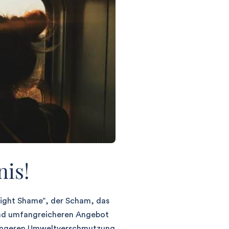
nis!
light Shame“, der Scham, das
end umfangreicheren Angebot
eringeren Umweltverschmutzung