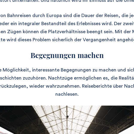
tört unterhalten. Und natürlich wird Ihr Einfluss auf die Umw
on Bahnreisen durch Europa sind die Dauer der Reisen, die j
der ein integraler Bestandteil des Erlebnisses wird. Der zwei
hen Zügen können die Platzverhältnisse beengt sein. Mit der 
tte wird dieses Problem sicherlich der Vergangenheit angehö
Begegnungen machen
te Möglichkeit, interessante Begegnungen zu machen und sic
chichten zuzuhören. Nachtzüge ermöglichen es, die Realit
zurückzulegen, wieder wahrzunehmen. Reiseberichte über Nac
nachlesen.