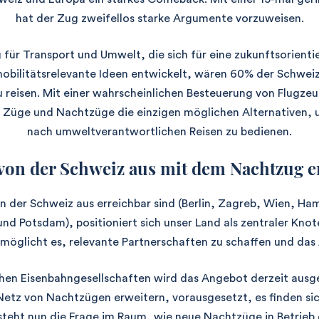
hat der Zug zweifellos starke Argumente vorzuweisen.
 für Transport und Umwelt, die sich für eine zukunftsorientie
obilitätsrelevante Ideen entwickelt, wären 60% der Schweiz
reisen. Mit einer wahrscheinlichen Besteuerung von Flugze
nd Züge und Nachtzüge die einzigen möglichen Alternativen
nach umweltverantwortlichen Reisen zu bedienen.
e von der Schweiz aus mit dem Nachtzug e
on der Schweiz aus erreichbar sind (Berlin, Zagreb, Wien, Ha
und Potsdam), positioniert sich unser Land als zentraler Kno
rmöglicht es, relevante Partnerschaften zu schaffen und das
hen Eisenbahngesellschaften wird das Angebot derzeit ausge
etz von Nachtzügen erweitern, vorausgesetzt, es finden sic
 steht nun die Frage im Raum, wie neue Nachtzüge in Betri