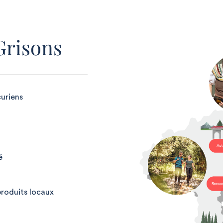
Grisons
curiens
é
produits locaux