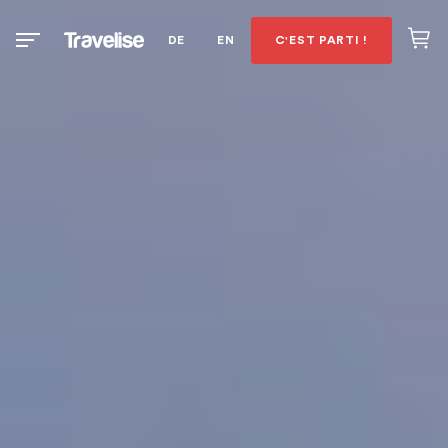
DE
EN
C'EST PARTI !