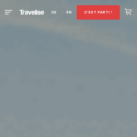
DE
EN
C'EST PARTI !