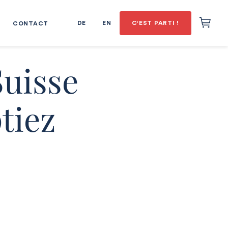
DE
EN
C'EST PARTI !
CONTACT
Suisse
tiez