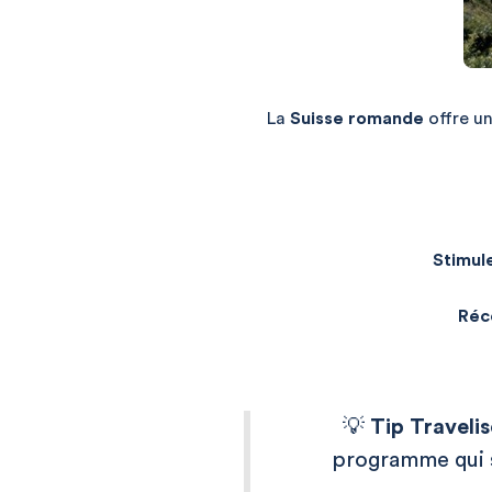
La
Suisse romande
offre un
Stimule
Réc
💡
Tip Travelis
programme qui s