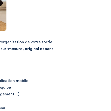
’organisation de votre sortie
t
sur-mesure, original et sans
:
plication mobile
équipe
bergement…)
sion