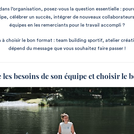
ans l’organisation, posez-vous la question essentielle : pour
uipe, célébrer un succès, intégrer de nouveaux collaborateur
équipes en les remerciants pour le travail accompli ?
a à choisir le bon format : team building sportif, atelier cré
dépend du message que vous souhaitez faire passer !
 les besoins de son équipe et choisir le b