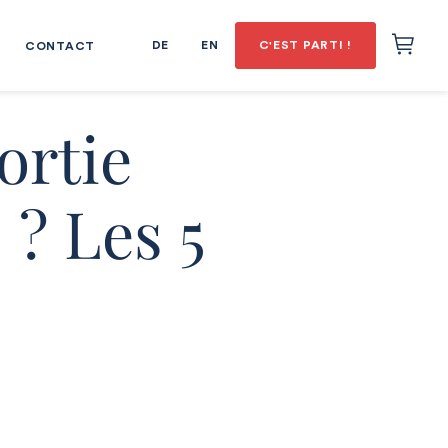
DE
EN
C'EST PARTI !
CONTACT
ortie
 ? Les 5