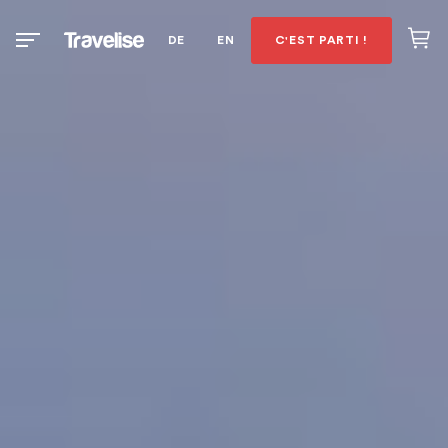
DE
EN
C'EST PARTI !