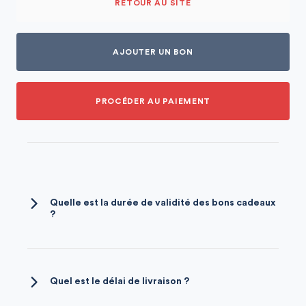
RETOUR AU SITE
AJOUTER UN BON
PROCÉDER AU PAIEMENT
Quelle est la durée de validité des bons cadeaux
?
Nos bons cadeaux sont valables pour une
période de
deux ans
. Ils sont non-normatifs
et peuvent être transmis.
Quel est le délai de livraison ?
Si vous choisissez l'impression à la maison,