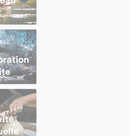
eau
t
oration
ite
vité
elle