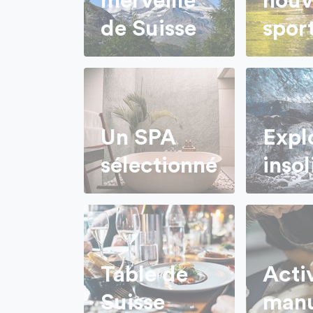
merveille
nouv
de Suisse
spor
Un SPA
Expl
sélectionné
insol
Table de
Acti
Suisse
manu