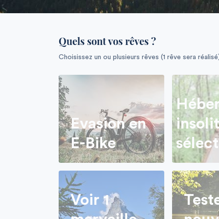
Quels sont vos rêves ?
Choisissez un ou plusieurs rêves (1 rêve sera réalisé
Hébe
Evasion en
insoli
E-Bike
sélec
Voir 1
Test