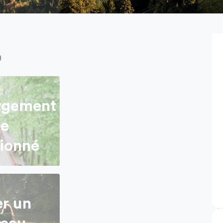
)
rgement
te
tionné
er un