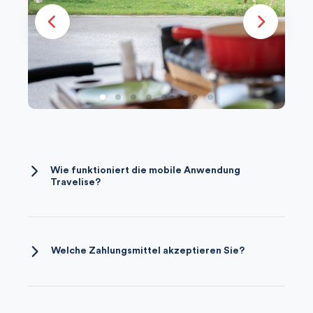
Wie funktioniert die mobile Anwendung
Travelise?
Es ist ganz einfach. Sie erhalten von uns eine
E-Mail mit den Zugangsdaten und der
Anleitung, wie Sie Ihre Reise herunterladen
Welche Zahlungsmittel akzeptieren Sie?
können. Kurz gesagt, Sie brauchen nur in den
Wir akzeptieren die folgenden
AppStore oder Android Market zu gehen und
Zahlungsmethoden: Visa, MasterCard,
die Travelise App herunterzuladen. Sobald
Twint und Banküberweisung. Wenn Sie Ihre