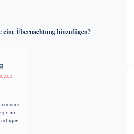
e eine Übernachtung hinzufügen?
a
200.00
e meiner
ng eine
nzufügen